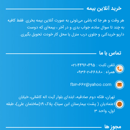
خرید آنلاین بیمه
هر وقت و هر جا که باشی می‌تونی به صورت آنلاین بیمه بخری. فقط کافیه
به چند تا سوال ساده، جواب بدی و در آخر ، بیمه‌ای که دوست
داریو خریدکنی و جلوی درب منزل یا محل کار خودت تحویل بگیری.
تماس با ما
تلفن ثابت :
44960495-021
همراه :
2066880-0936
fbi20662@yahoo.com
تهران، فلکه دوم صادقیه، ابتدای بلوار آیت اله کاشانی، خیابان
اعتمادیان ( پشت بیمارستان ابن سینا)، پلاک 19(ساختمان علی)، طبقه
اول، واحد 3
مجوز ها